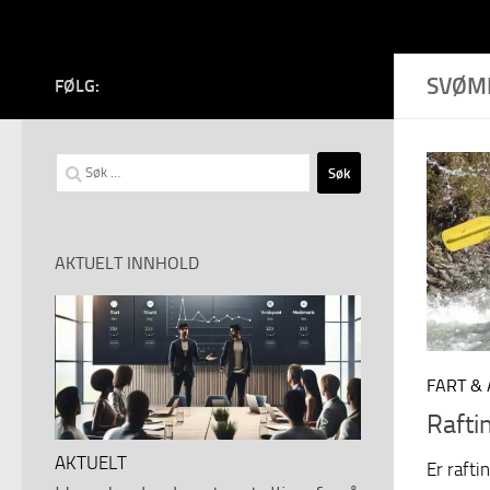
SVØM
FØLG:
Søk
etter:
AKTUELT INNHOLD
FART &
Rafti
AKTUELT
Er rafti