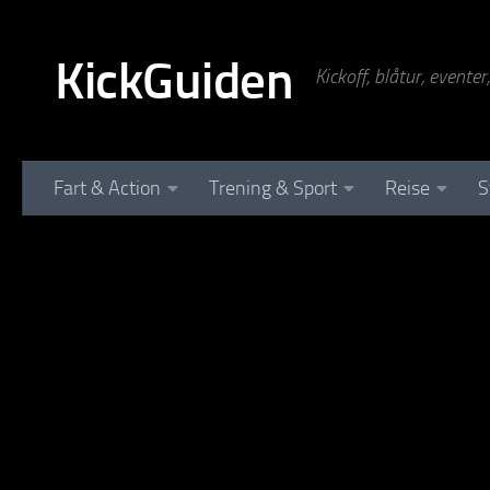
Skip to content
KickGuiden
Kickoff, blåtur, evente
Fart & Action
Trening & Sport
Reise
S