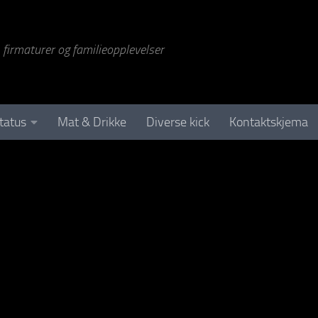
r, firmaturer og familieopplevelser
tatus
Mat & Drikke
Diverse kick
Kontaktskjema