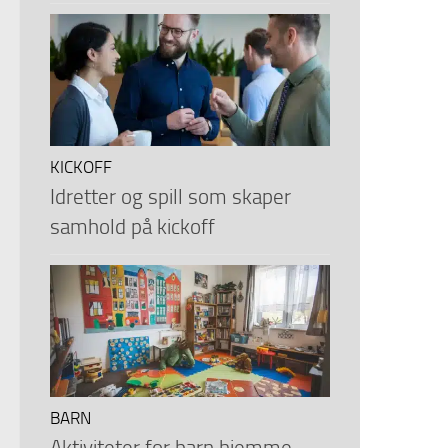
KICKOFF
Idretter og spill som skaper
samhold på kickoff
BARN
Aktiviteter for barn hjemme –