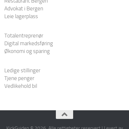
Restaurant Bergen
Advokat i Bergen
Leie lagerplass
Totalentreprenør
Digital markedsføring
Økonomi og sparing
Ledige stillinger
Tjene penger
Vedlikehold bil
KickGuiden © 2026. Alle rettigheter reservert | Levert av