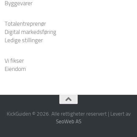
Byggevarer
Totalentreprenør
Digital markedsføring
Ledige stillinger
Vi fikser
Eiendom
KickGuiden © 2026. Alle rettigheter reservert | Levert av
SeoWeb AS