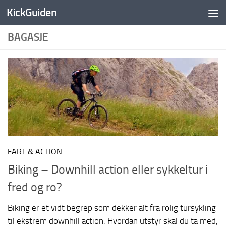
KickGuiden
Skip to content
BAGASJE
FART & ACTION
Biking – Downhill action eller sykkeltur i
fred og ro?
Biking er et vidt begrep som dekker alt fra rolig tursykling
til ekstrem downhill action. Hvordan utstyr skal du ta med,