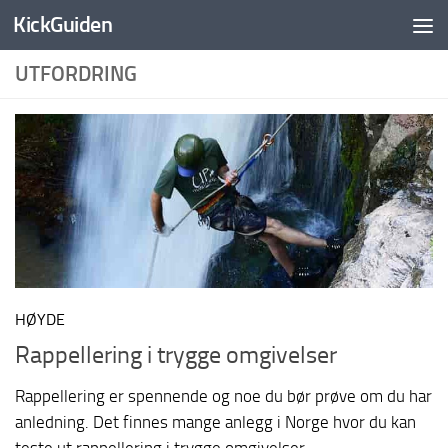
KickGuiden
Skip to content
UTFORDRING
HØYDE
Rappellering i trygge omgivelser
Rappellering er spennende og noe du bør prøve om du har
anledning. Det finnes mange anlegg i Norge hvor du kan
teste ut rappellering i trygge omgivelser.