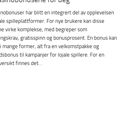
nobonuser har blitt en integrert del av opplevelsen
ale spilleplattformer. For nye brukere kan disse
e virke komplekse, med begreper som
ngskrav, gratisspinn og bonusprosent. En bonus kan
 mange former, alt fra en velkomstpakke og
sbonus til kampanjer for lojale spillere. For en
ersikt finnes det...