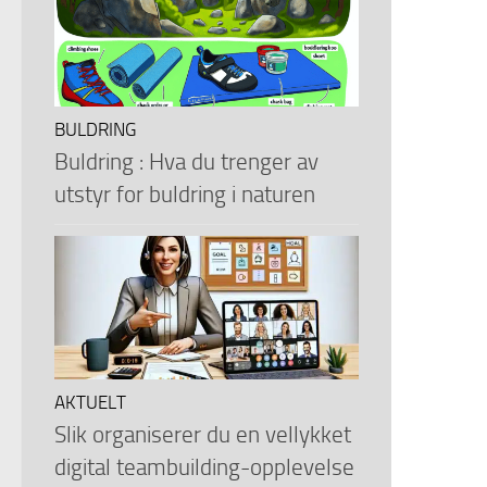
BULDRING
Buldring : Hva du trenger av
utstyr for buldring i naturen
AKTUELT
Slik organiserer du en vellykket
digital teambuilding-opplevelse