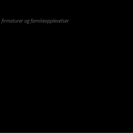
r, firmaturer og familieopplevelser