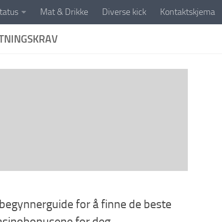
tatus
Mat & Drikke
Diverse kick
Kontaktskjema
TNINGSKRAV
begynnerguide for å finne de beste
asinobonusene for deg