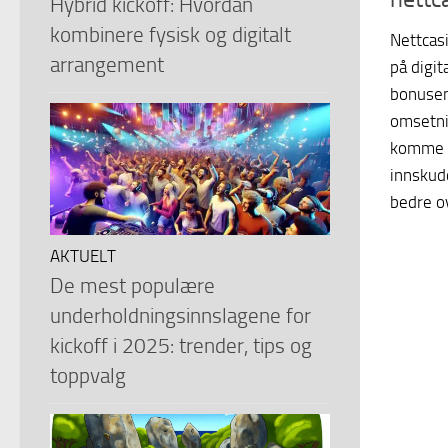
Hybrid kickoff: Hvordan
kombinere fysisk og digitalt
Nettcasi
arrangement
på digit
bonusen
omsetni
komme i
innskudd
bedre ov
AKTUELT
De mest populære
underholdningsinnslagene for
kickoff i 2025: trender, tips og
toppvalg