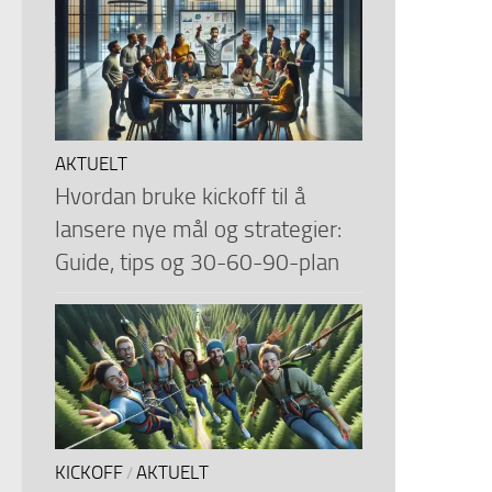
AKTUELT
Hvordan bruke kickoff til å
lansere nye mål og strategier:
Guide, tips og 30-60-90-plan
KICKOFF
AKTUELT
/