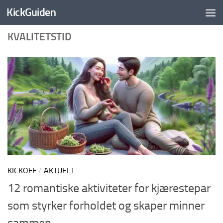
KickGuiden
Skip to content
KVALITETSTID
KICKOFF
/
AKTUELT
12 romantiske aktiviteter for kjærestepar
som styrker forholdet og skaper minner
sammen