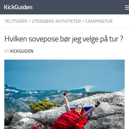
KickGuiden
Skip to content
TELTTURER
/
UTENDØRS AKTIVITETER
/
CAMPINGTUR
Hvilken sovepose bør jeg velge på tur ?
BY
KICKGUIDEN