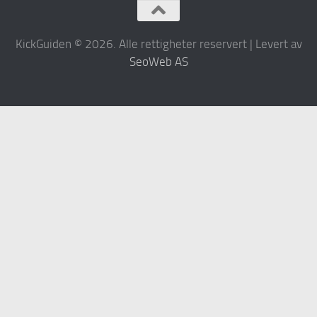
KickGuiden © 2026. Alle rettigheter reservert | Levert av
SeoWeb AS