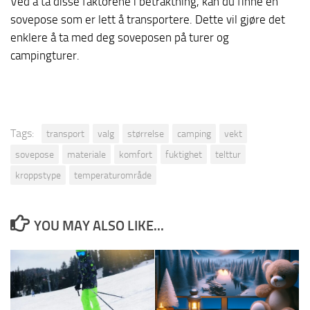
Ved å ta disse faktorene i betraktning, kan du finne en
sovepose som er lett å transportere. Dette vil gjøre det
enklere å ta med deg soveposen på
turer
og
campingturer.
Tags:
transport
valg
størrelse
camping
vekt
sovepose
materiale
komfort
fuktighet
telttur
kroppstype
temperaturområde
YOU MAY ALSO LIKE...