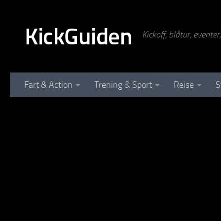
Skip to content
KickGuiden
Kickoff, blåtur, evente
Fart & Action
Trening & Sport
Reise
S