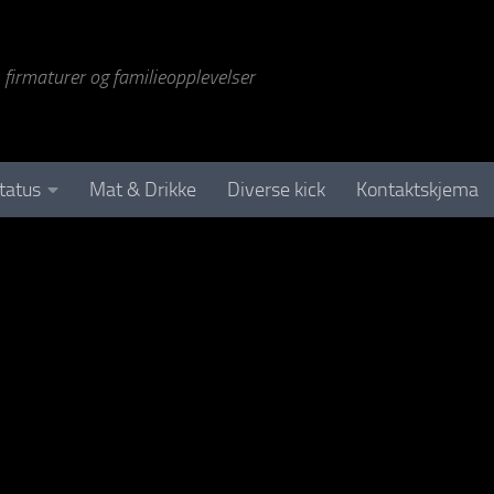
r, firmaturer og familieopplevelser
tatus
Mat & Drikke
Diverse kick
Kontaktskjema