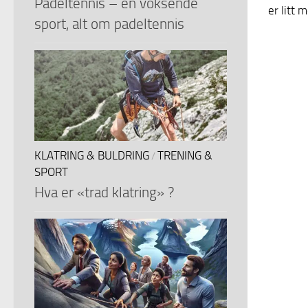
Padeltennis – en voksende
er litt 
sport, alt om padeltennis
KLATRING & BULDRING
TRENING &
/
SPORT
Hva er «trad klatring» ?