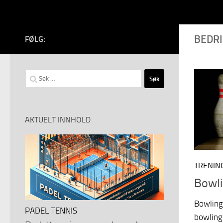
BEDR
FØLG:
Søk
etter:
AKTUELT INNHOLD
TRENIN
Bowli
Bowling 
PADEL TENNIS
bowling