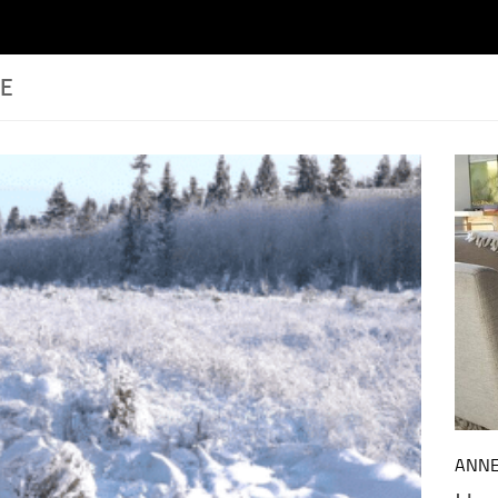
TE
ANN