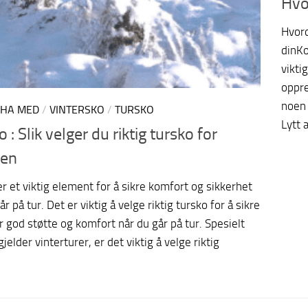
Hvo
Hvord
dinKo
vikti
oppre
noen 
 HA MED
/
VINTERSKO
/
TURSKO
Lytt 
 : Slik velger du riktig tursko for
ren
r et viktig element for å sikre komfort og sikkerhet
år på tur. Det er viktig å velge riktig tursko for å sikre
r god støtte og komfort når du går på tur. Spesielt
gjelder vinterturer, er det viktig å velge riktig