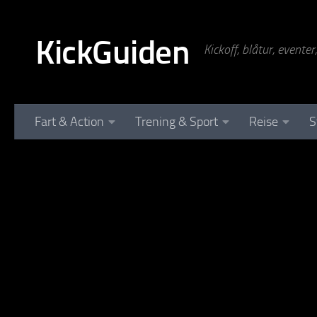
Skip to content
KickGuiden
Kickoff, blåtur, evente
Fart & Action
Trening & Sport
Reise
S