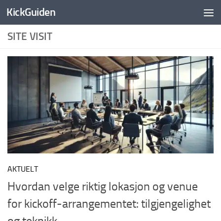
KickGuiden
Skip to content
SITE VISIT
AKTUELT
Hvordan velge riktig lokasjon og venue
for kickoff-arrangementet: tilgjengelighet
og teknikk