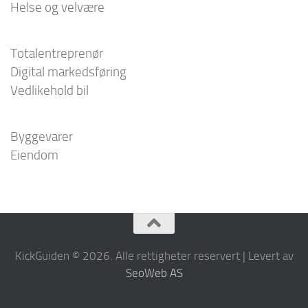
Helse og velvære
Totalentreprenør
Digital markedsføring
Vedlikehold bil
Byggevarer
Eiendom
KickGuiden © 2026. Alle rettigheter reservert | Levert av
SeoWeb AS