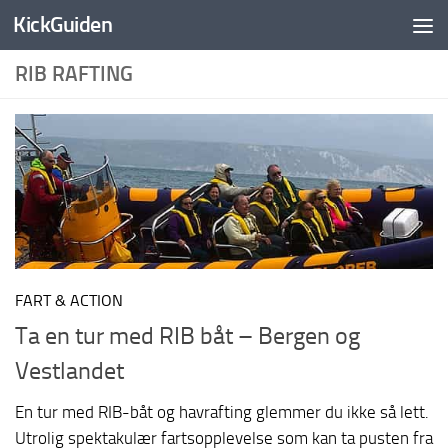
KickGuiden
Skip to content
RIB RAFTING
FART & ACTION
Ta en tur med RIB båt – Bergen og
Vestlandet
En tur med RIB-båt og havrafting glemmer du ikke så lett.
Utrolig spektakulær fartsopplevelse som kan ta pusten fra