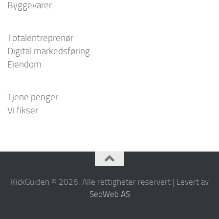
Byggevarer
Totalentreprenør
Digital markedsføring
Eiendom
Tjene penger
Vi fikser
KickGuiden © 2026. Alle rettigheter reservert | Levert av
SeoWeb AS