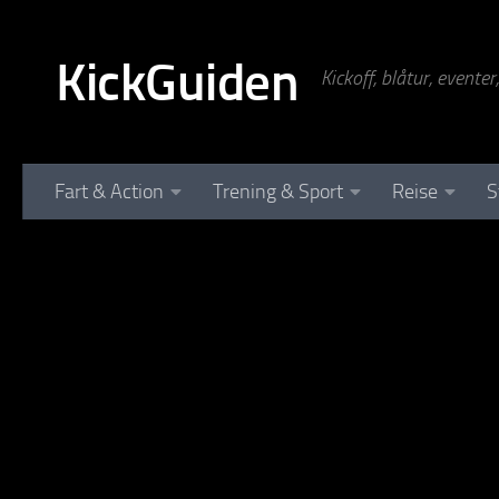
Skip to content
KickGuiden
Kickoff, blåtur, evente
Fart & Action
Trening & Sport
Reise
S