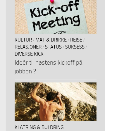
KULTUR
MAT & DRIKKE
REISE
/
/
/
RELASJONER
STATUS
SUKSESS
/
/
/
DIVERSE KICK
Ideér til høstens kickoff på
jobben ?
KLATRING & BULDRING