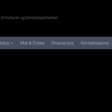
r, firmaturer og familieopplevelser
tatus
Mat & Drikke
Diverse kick
Kontaktskjema