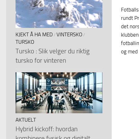
Fotballs
rundt Pr
det nors
KJEKT Å HA MED
VINTERSKO
klubbene
/
/
TURSKO
fotballi
Tursko : Slik velger du riktig
og med K
tursko for vinteren
AKTUELT
Hybrid kickoff: hvordan
kombinere fysisk og digitalt