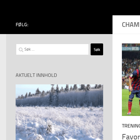
CHAM
FØLG:
Søk
etter:
AKTUELT INNHOLD
TRENIN
Favori