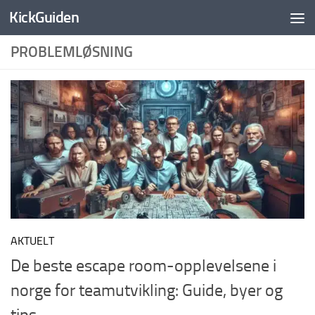
KickGuiden
Skip to content
PROBLEMLØSNING
AKTUELT
De beste escape room-opplevelsene i
norge for teamutvikling: Guide, byer og
tips