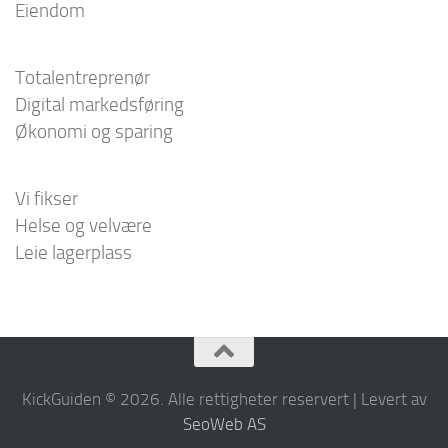
Eiendom
Totalentreprenør
Digital markedsføring
Økonomi og sparing
Vi fikser
Helse og velvære
Leie lagerplass
KickGuiden © 2026. Alle rettigheter reservert | Levert av
SeoWeb AS