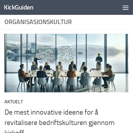
KickGuiden
Skip to content
ORGANISASJONSKULTUR
AKTUELT
De mest innovative ideene for å
revitalisere bedriftskulturen gjennom
kickoff