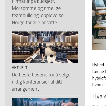
Firmatur på budsjett:
Morsomme og rimelige
teambuilding-opplevelser i
Norge for alle ansatte
Hybrid 
AKTUELT
forene 
De beste tipsene for å velge
hybridfo
riktig konferansier til ditt
hvordan
arrangement
Hva 