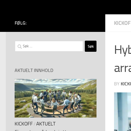
KICKOF
FØLG:
Søk
Hyb
etter:
ar
AKTUELT INNHOLD
BY
KICK
KICKOFF
AKTUELT
/