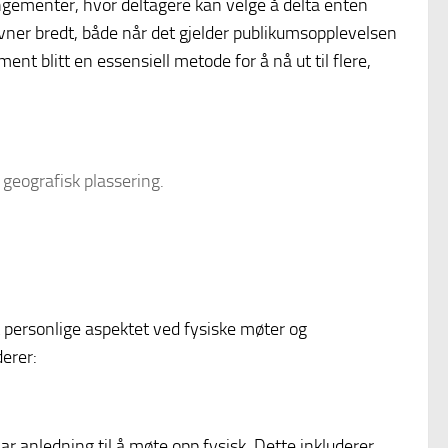
ngementer, hvor deltagere kan velge å delta enten
favner bredt, både når det gjelder publikumsopplevelsen
nt blitt en essensiell metode for å nå ut til flere,
geografisk plassering.
t personlige aspektet ved fysiske møter og
derer:
 anledning til å møte opp fysisk. Dette inkluderer