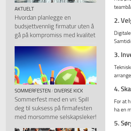
teambån
AKTUELT
Hvordan planlegge en
2. Ve
budsjettvennlig firmatur uten å
Digital
gå på kompromiss med kvalitet
Samtidig
3. Inv
Tekniske
arrange
4. Sk
SOMMERFESTEN
DIVERSE KICK
/
Sommerfest med en vri: Spill
For at h
deg til suksess på firmafesten
ha en m
med morsomme selskapsleker!
5. Sør