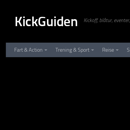
Skip to content
KickGuiden
Kickoff, blåtur, evente
Fart & Action
Trening & Sport
Reise
S