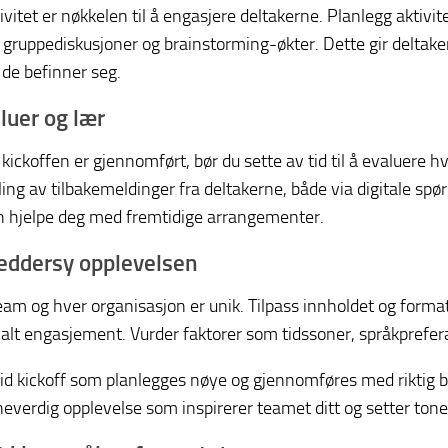
tivitet er nøkkelen til å engasjere deltakerne. Planlegg aktiv
, gruppediskusjoner og brainstorming-økter. Dette gir deltak
 de befinner seg.
luer og lær
t kickoffen er gjennomført, bør du sette av tid til å evaluere
ing av tilbakemeldinger fra deltakerne, både via digitale spør
 hjelpe deg med fremtidige arrangementer.
reddersy opplevelsen
eam og hver organisasjon er unik. Tilpass innholdet og format
lt engasjement. Vurder faktorer som tidssoner, språkpreferans
id kickoff som planlegges nøye og gjennomføres med riktig b
everdig opplevelse som inspirerer teamet ditt og setter tone