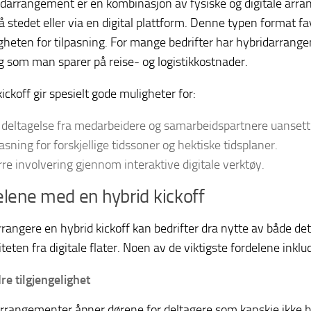
idarrangement er en kombinasjon av fysiske og digitale arra
på stedet eller via en digital plattform. Denne typen format 
heten for tilpasning. For mange bedrifter har hybridarrangeme
g som man sparer på reise- og logistikkostnader.
ickoff gir spesielt gode muligheter for:
 deltagelse fra medarbeidere og samarbeidspartnere uansett 
pasning for forskjellige tidssoner og hektiske tidsplaner.
rre involvering gjennom interaktive digitale verktøy.
lene med en hybrid kickoff
rrangere en hybrid kickoff kan bedrifter dra nytte av både de
liteten fra digitale flater. Noen av de viktigste fordelene inklu
re tilgjengelighet
rrangementer åpner dørene for deltagere som kanskje ikke har