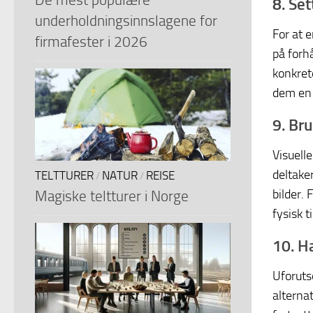
8. Se
underholdningsinnslagene for
For at 
firmafester i 2026
på forh
konkret
dem en 
9. Br
Visuell
deltake
TELTTURER
NATUR
REISE
/
/
bilder.
Magiske teltturer i Norge
fysisk t
10. H
Uforuts
alterna