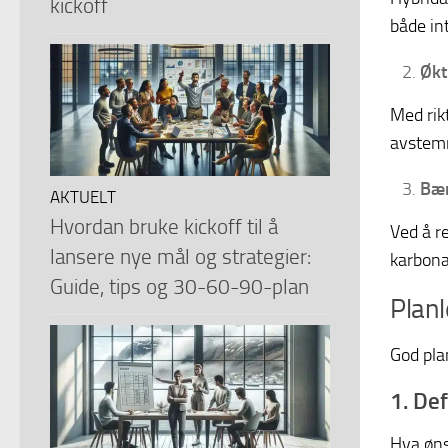
kickoff
både in
Økt
Med rikt
avstemn
Bær
AKTUELT
Hvordan bruke kickoff til å
Ved å r
lansere nye mål og strategier:
karbona
Guide, tips og 30-60-90-plan
Planl
God pla
1. De
Hva øns