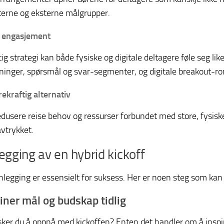
terne og eksterne målgrupper.
 engasjement
ig strategi kan både fysiske og digitale deltagere føle seg lik
inger, spørsmål og svar-segmenter, og digitale breakout-rom
ekraftig alternativ
edusere reise behov og ressurser forbundet med store, fysiske
vtrykket.
egging av en hybrid kickoff
nlegging er essensielt for suksess. Her er noen steg som kan
finer mål og budskap tidlig
ker du å oppnå med kickoffen? Enten det handler om å inspire