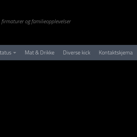
r, firmaturer og familieopplevelser
tatus
Mat & Drikke
Diverse kick
Kontaktskjema