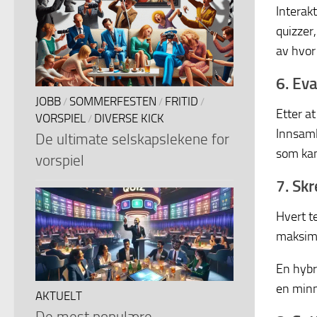
Interak
quizzer
av hvor
6. Eva
JOBB
SOMMERFESTEN
FRITID
/
/
/
Etter a
VORSPIEL
DIVERSE KICK
/
Innsaml
De ultimate selskapslekene for
som kan
vorspiel
7. Sk
Hvert t
maksima
En hybr
en minn
AKTUELT
De mest populære