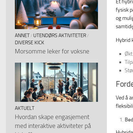
Et hybr
fysisk 
og mulig
samtidi
ANNET
UTENDØRS AKTIVITETER
/
/
Hybrid k
DIVERSE KICK
Morsomme leker for voksne
Økt
Til
Stø
Forde
Ved å a
fleksibi
AKTUELT
Hvordan skape engasjement
Bed
med interaktive aktiviteter på
Hybrida