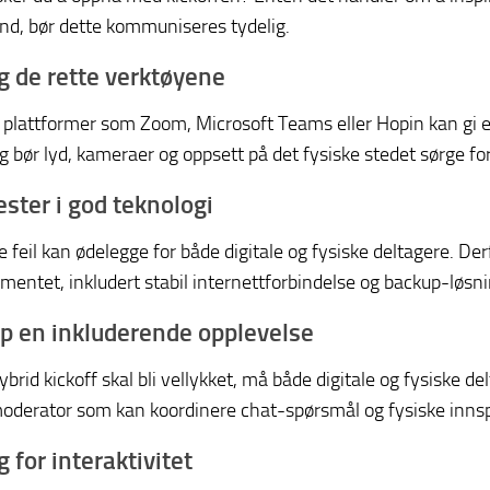
d, bør dette kommuniseres tydelig.
lg de rette verktøyene
e plattformer som Zoom, Microsoft Teams eller Hopin kan gi 
 bør lyd, kameraer og oppsett på det fysiske stedet sørge for a
ester i god teknologi
 feil kan ødelegge for både digitale og fysiske deltagere. Der
mentet, inkludert stabil internettforbindelse og backup-løsni
ap en inkluderende opplevelse
ybrid kickoff skal bli vellykket, må både digitale og fysiske d
oderator som kan koordinere chat-spørsmål og fysiske innspi
g for interaktivitet