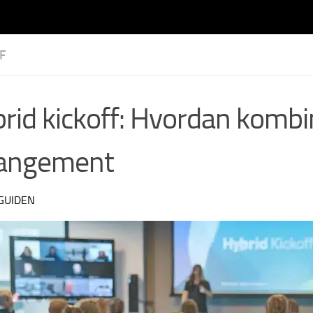
F
rid kickoff: Hvordan kombin
rangement
GUIDEN