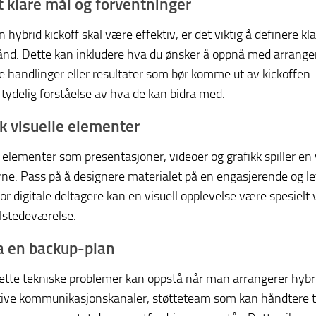
tt klare mål og forventninger
en hybrid kickoff skal være effektiv, er det viktig å definere
ånd. Dette kan inkludere hva du ønsker å oppnå med arrange
e handlinger eller resultater som bør komme ut av kickoffen. 
tydelig forståelse av hva de kan bidra med.
uk visuelle elementer
e elementer som presentasjoner, videoer og grafikk spiller en 
rne. Pass på å designere materialet på en engasjerende og le
 For digitale deltagere kan en visuell opplevelse være spesie
ilstedeværelse.
a en backup-plan
ette tekniske problemer kan oppstå når man arrangerer hybr
tive kommunikasjonskanaler, støtteteam som kan håndtere te